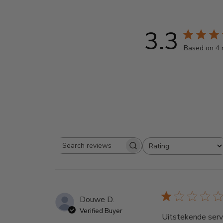
3.3
Based on 4 
Rating
Search reviews
All ratings
Douwe D.
Verified Buyer
Uitstekende servi