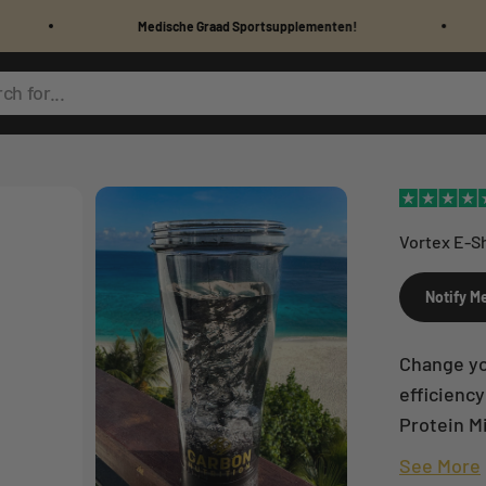
Medische Graad Sportsupplementen!
Voor 18:0
ch for...
Vortex
E-S
Notify M
Change yo
efficiency
Protein M
See More