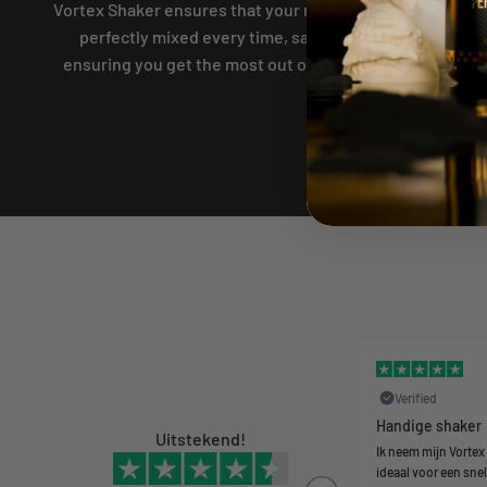
Vortex Shaker ensures that your nutritional shakes are
perfectly mixed every time, saving you time and
ensuring you get the most out of your supplements.
20-02-2024
Verified
Verified
Makkelijk schoonmaken en gaat lang
Handige shaker
Uitstekend!
mee
Ik neem mijn Vortex
ideaal voor een sne
De shaker is gemakkelijk schoon te maken. Even