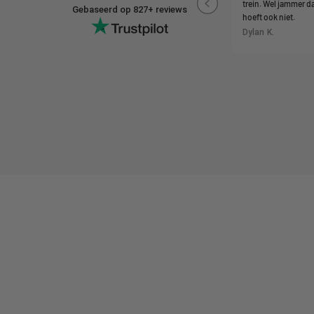
trein. Wel jammer da
spoelen met water en start drukken en hij is weer
Gebaseerd op 827+ reviews
hoeft ook niet.
klaar voor gebruik.
Ik vind het ook top dat deze shaker oplaadbaar is.
Dylan K.
Geen gedoe met batterijen, gewoon opladen en
gebruiken.
Rick D.