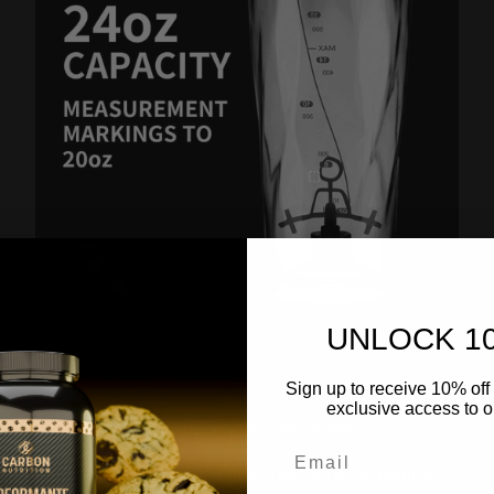
UNLOCK 1
Sign up to receive 10% off 
exclusive access to ou
High-Quality Craftsmanship
The Vortex Shaker isn't just a bottle; it's a fusion of