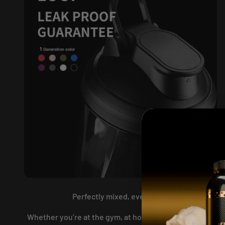
Perfectly mixed, every time
Whether you’re at the gym, at home, or on the go, the