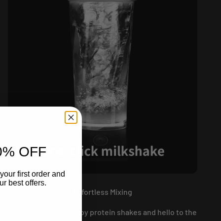
0% OFF
your first order and
r best offers.
Effortless Mixing
Say goodbye to clumpy protein shakes and hello to the