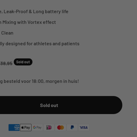
, Leak-Proof & Long battery life
 Mixing with Vortex effect
o Clean
ly designed for athletes and patients
ice
Sold out
egular price
38,95
 besteld voor 18:00, morgen in huis!
Sold out