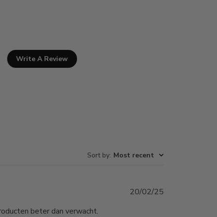
Write A Review
Sort by
:
Most recent
Published
20/02/25
date
producten beter dan verwacht.