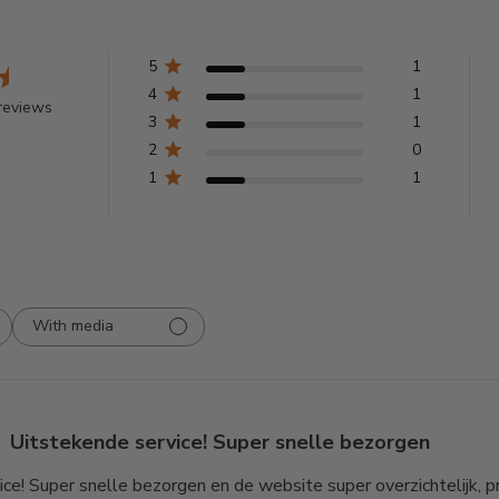
5
1
4
1
reviews
3
1
2
0
1
1
With media
Uitstekende service! Super snelle bezorgen
ce! Super snelle bezorgen en de website super overzichtelijk, 