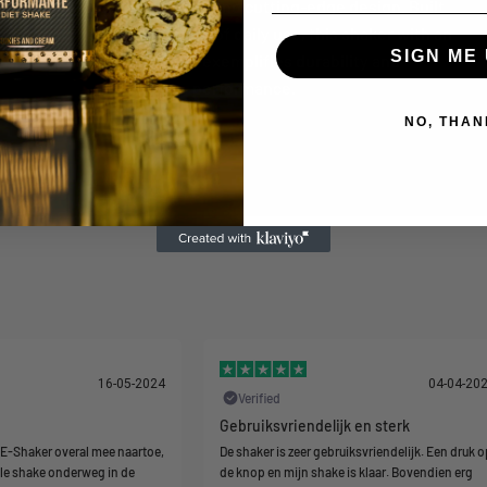
high-quality materials and cutting-edge design. Built
to withstand the rigors of daily use, this shaker with an
SIGN ME 
inbuilt blender exemplifies durability and
performance.
NO, THAN
16-05-2024
04-04-20
Verified
Gebruiksvriendelijk en sterk
 E-Shaker overal mee naartoe,
De shaker is zeer gebruiksvriendelijk. Een druk o
lle shake onderweg in de
de knop en mijn shake is klaar. Bovendien erg