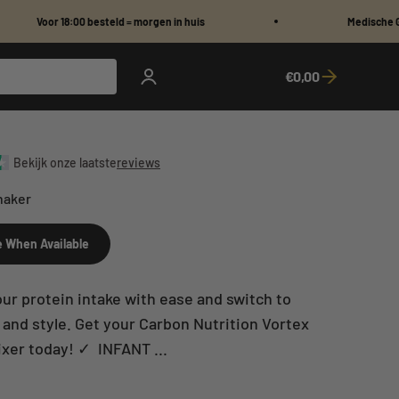
0 besteld = morgen in huis
Medische Graad Sportsupp
€0,00
Open account page
Open cart
Bekijk onze laatste
reviews
haker
e When Available
ur protein intake with ease and switch to
 and style. Get your Carbon Nutrition Vortex
ixer today! ✓ INFANT ...