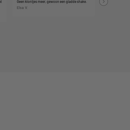
at
Geen klontjes meer, gewoon een gladde shake.
spoelen met wate
Elsa V.
klaar voor gebrui
Ik vind het ook t
Geen gedoe met 
gebruiken.
Rick D.