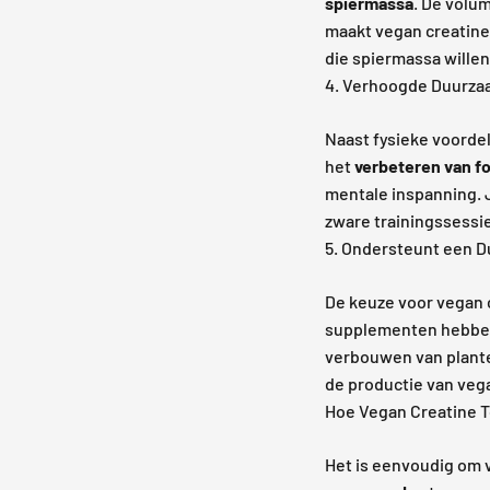
spiermassa
. De volum
maakt vegan creatine 
die spiermassa wille
4. Verhoogde Duurza
Naast fysieke voordel
het
verbeteren van f
mentale inspanning. Je
zware trainingssessi
5. Ondersteunt een D
De keuze voor vegan c
supplementen hebbe
verbouwen van planten
de productie van veg
Hoe Vegan Creatine 
Het is eenvoudig om 