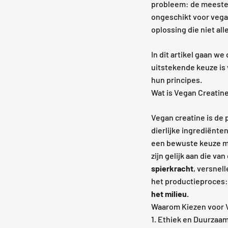
probleem: de meeste c
ongeschikt voor vega
oplossing die niet all
In dit artikel gaan we
uitstekende keuze is 
hun principes.
Wat is Vegan Creatin
Vegan creatine is de 
dierlijke ingrediënte
een bewuste keuze maa
zijn gelijk aan die va
spierkracht
, versnel
het productieproces:
het milieu.
Waarom Kiezen voor 
1. Ethiek en Duurzaa