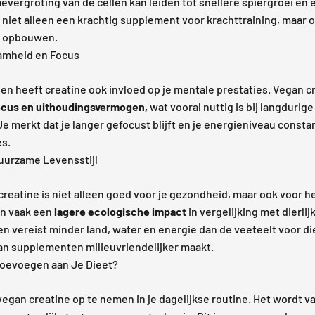
evergroting van de cellen kan leiden tot snellere spiergroei en een
niet alleen een krachtig supplement voor krachttraining, maar 
n opbouwen.
amheid en Focus
en heeft creatine ook invloed op je mentale prestaties. Vegan cr
ocus en uithoudingsvermogen,
wat vooral nuttig is bij langdurige
 merkt dat je langer gefocust blijft en je energieniveau constant 
es.
uurzame Levensstijl
reatine is niet alleen goed voor je gezondheid, maar ook voor he
n vaak een
lagere ecologische impact
in vergelijking met dierli
 vereist minder land, water en energie dan de veeteelt voor die
an supplementen milieuvriendelijker maakt.
Toevoegen aan Je Dieet?
vegan creatine op te nemen in je dagelijkse routine. Het wordt