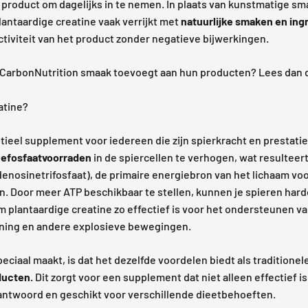
product om dagelijks in te nemen. In plaats van kunstmatige sm
lantaardige creatine vaak verrijkt met
natuurlijke smaken en ing
ctiviteit van het product zonder negatieve bijwerkingen.
 CarbonNutrition smaak toevoegt aan hun producten? Lees dan
atine?
tieel supplement voor iedereen die zijn spierkracht en prestatie
nefosfaatvoorraden
in de spiercellen te verhogen, wat resulteer
enosinetrifosfaat), de primaire energiebron van het lichaam vo
en. Door meer ATP beschikbaar te stellen, kunnen je spieren har
m plantaardige creatine zo effectief is voor het ondersteunen v
aining en andere explosieve bewegingen.
eciaal maakt, is dat het dezelfde voordelen biedt als traditionel
ducten.
Dit zorgt voor een supplement dat niet alleen effectief is
antwoord en geschikt voor verschillende dieetbehoeften.