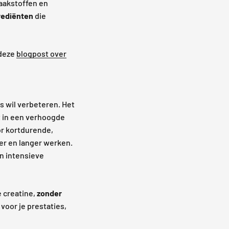
aakstoffen en
rediënten
die
 deze
blogpost over
s wil verbeteren. Het
t in een verhoogde
or kortdurende,
der en langer werken.
an intensieve
e creatine,
zonder
 voor je prestaties,