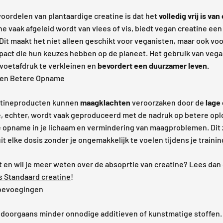
oordelen van plantaardige creatine is dat het
volledig vrij is van
ne vaak afgeleid wordt van vlees of vis, biedt vegan creatine een
it maakt het niet alleen geschikt voor veganisten, maar ook vo
mpact die hun keuzes hebben op de planeet. Het gebruik van ve
 voetafdruk te verkleinen en
bevordert een duurzamer leven.
d en Betere Opname
eatineproducten kunnen
maagklachten
veroorzaken door de
lage
e, echter, wordt vaak geproduceerd met de nadruk op betere opl
 opname in je lichaam en vermindering van maagproblemen. Dit z
t elke dosis zonder je ongemakkelijk te voelen tijdens je trainin
nt en wil je meer weten over de absoprtie van creatine? Lees da
s Standaard creatine
!
oevoegingen
 doorgaans minder onnodige additieven of kunstmatige stoffen. 