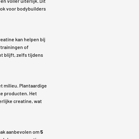
 voller uiterlijk. Dit
ook voor bodybuilders
eatine kan helpen bij
 trainingen of
blijft, zelfs tijdens
t milieu. Plantaardige
jke producten. Het
rlijke creatine, wat
 vaak aanbevolen om
5