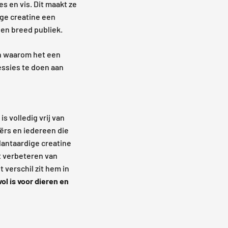
s en vis. Dit maakt ze
ige creatine een
en breed publiek.
en waarom het een
essies te doen aan
s volledig vrij van
iërs en iedereen die
lantaardige creatine
et verbeteren van
t verschil zit hem in
ol is voor dieren en