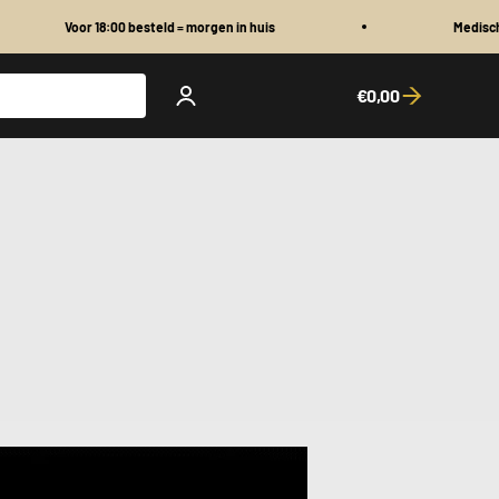
 18:00 besteld = morgen in huis
Medische Graad Spor
€0,00
Open account page
Open cart