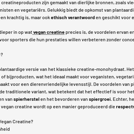
reatineproducten zijn gemaakt van dierlijke bronnen, zoals vlee
nisten en vegetariërs. Gelukkig biedt de opkomst van plantaard
een krachtig is, maar ook
ethisch verantwoord
en geschikt voor e
 dieper in op wat
vegan creatine
precies is, de voordelen ervan 
voor sporters die hun prestaties willen verbeteren zonder conc
e?
plantaardige versie van het klassieke creatine-monohydraat. Het i
n of bijproducten, wat het ideaal maakt voor veganisten, vegetar
kt voor een dierenvriendelijke levensstijl. De voordelen van p
n de traditionele variant, wat betekent dat het effectief is voor h
len van
spierherstel
en het bevorderen van
spiergroei
. Echter, he
 vegan creatine wordt op een manier geproduceerd die
respectv
Vegan Creatine?
mheid